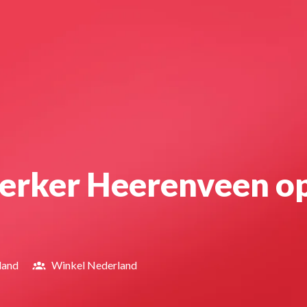
rker Heerenveen op
land
Winkel Nederland