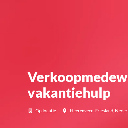
Verkoopmedewe
vakantiehulp
Op locatie
Heerenveen
,
Friesland
,
Neder