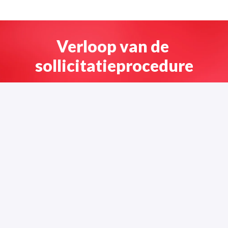
Verloop van de 
sollicitatieprocedure
Eerste contact
Na het insturen van je sollicitatie, ontvang je per mail onze 
eerste reactie op jouw motivatie en CV. 
Kennismaking
Heb je ons nieuwsgierig gemaakt? We nemen telefonisch 
contact met je op om een aantal aanvullende vragen te 
stellen. 
Sollicitatiegesprek
Na een positieve eerste kennismaking wordt een fysiek 